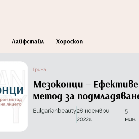
Лайфстайл
Хороскоп
Грижа
Мезоконци – Ефективе
метод за подмладяван
Bulgarianbeauty
28 ноември
5
2022г.
мин.