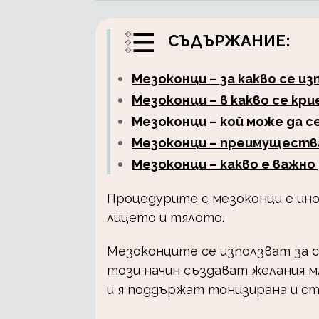
СЪДЪРЖАНИЕ:
Мезоконци – за какво се и
Мезоконци – в какво се кр
Мезоконци – кой може да с
Мезоконци – преимуществ
Мезоконци – какво е важно
Процедурите с мезоконци е ин
лицето и тялото.
Мезоконците се използват за с
този начин създават желания 
и я поддържат тонизирана и ст