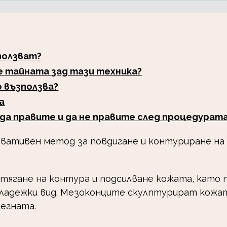
зползват?
ие тайната зад тази техника?
е възползва?
а
 да правите и да не правите след процедурат
овативен метод за повдигане и контуриране на
тягане на контура и подсилване кожата, като 
младежки вид. Мезоконците скулптурират кожа
егната.