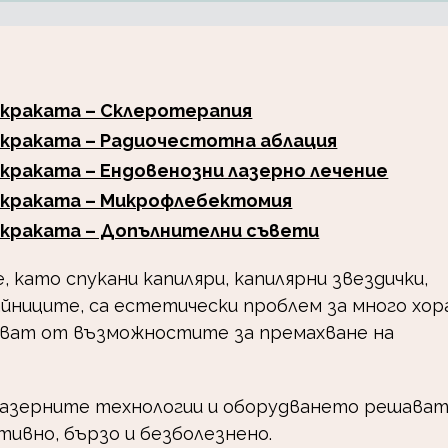
о краката – Склеротерапия
о краката – Радиочестотна аблация
 краката – Ендовенозни лазерно лечение
о краката – Микрофлебектомия
о краката – Допълнителни съвети
 като спукани капиляри, капилярни звездички,
йниците, са естетически проблем за много хор
уват от възможностите за премахване на
лазерните технологии и оборудването решава
ивно, бързо и безболезнено.