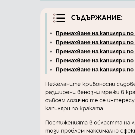
СЪДЪРЖАНИЕ:
Премахване на капиляри п
Премахване на капиляри п
Премахване на капиляри по
Премахване на капиляри п
Премахване на капиляри п
Нежеланите кръвоносни съдове,
разширени венозни мрежи в кра
съвсем логично те се интерес
капиляри по краката.
Постиженията в областта на 
този проблем максимално ефект