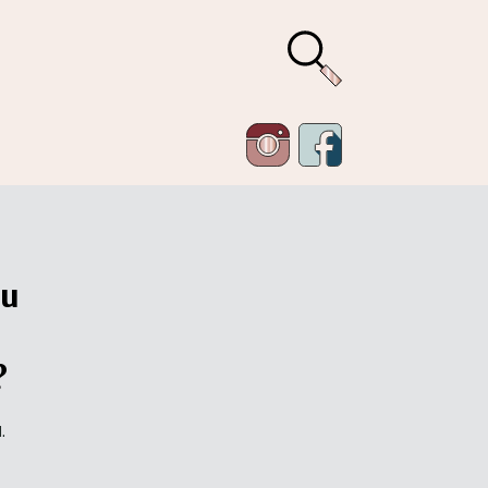
ри
?
.