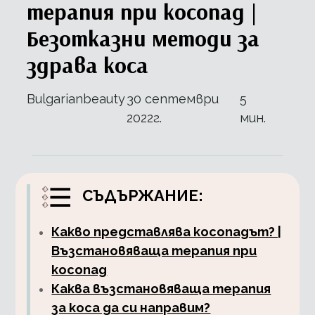
терапия при косопад |
Безотказни методи за
здрава коса
Bulgarianbeauty
30 септември
5
2022г.
мин.
СЪДЪРЖАНИЕ:
Какво представлява косопадът? |
Възстановяваща терапия при
косопад
Каква възстановяваща терапия
за коса да си направим?