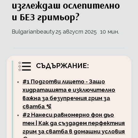
изглеждаш ослепително
и БЕЗ гримьор?
Bulgarianbeauty
25 август 2025
10 мин.
СЪДЪРЖАНИЕ:
#1 Подготви лицето - Защо
хидратацията е изключително
важна за безупречния грим за
сватба 🫧
#2 Нанеси равномерно фон дьо
тен | Как да създадем перфектния
грим за сватба в домашни условия