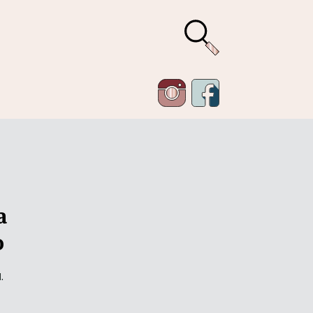
а
о
.