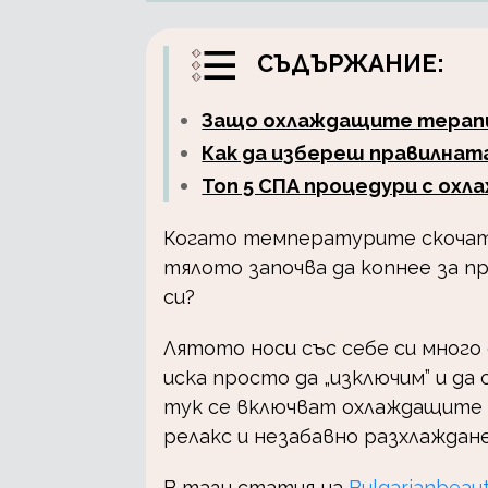
СЪДЪРЖАНИЕ:
Защо охлаждащите терапии
Как да избереш правилната
Топ 5 СПА процедури с охл
Когато температурите скочат,
тялото започва да копнее за пр
си?
Лятото носи със себе си много 
иска просто да „изключим” и д
тук се включват охлаждащите 
релакс и незабавно разхлаждан
В тази статия на
Bulgarianbeau