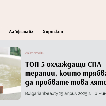
Лайфстайл
Хороскоп
Лайфстайл
ТОП 5 охлаждащи СПА
терапии, които трябв
да пробвате това лят
Bulgarianbeauty
25 април 2025 г.
6 мин