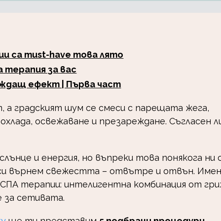
 са must-have това лято
 терапия за вас
аждащ ефект | Първа част
 а градският шум се смеси с парещата жега,
охлада, освежаване и презареждане. Съгласен л
слънце и енергия, но въпреки това понякога ни 
а си върнем свежестта – отвътре и отвън. Име
СПА терапии: интелигентна комбинация от гри
е за сетивата.
ty
ще ти представим
5 подбрани процедури
,