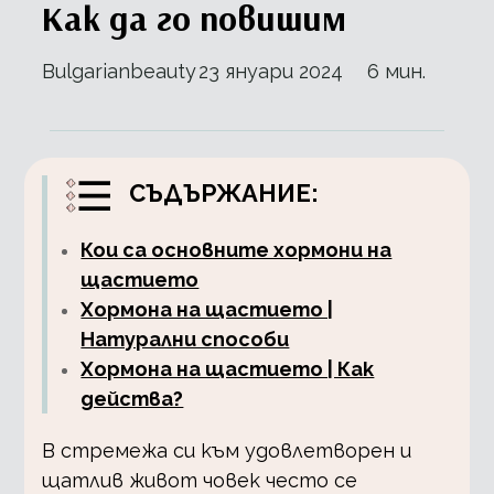
Как да го повишим
Bulgarianbeauty
23 януари 2024
6 мин.
СЪДЪРЖАНИЕ:
Кои са основните хормони на
щастието
Хормона на щастието |
Натурални способи
Хормона на щастието | Как
действа?
В стремежа си към удовлетворен и
щатлив живот човек често се